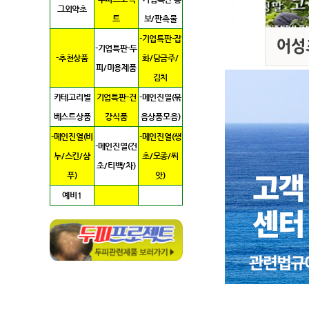
그외약초
트
보/판촉물
-기업특판-잡
-기업특판-두
-추천상품
화/담금주/
피/미용제품
김치
카테고리별
기업특판-건
-메인진열(묶
베스트상품
강식품
음상품모음)
-메인진열(비
-메인진열(생
-메인진열(건
누/스킨/샴
초/모종/씨
초/티백/차)
푸)
앗)
예비1