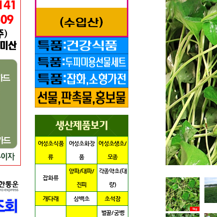
어성초식품
어성초화장
어성초생초/
류
품
모종
양파/대파/
각종약초(대
잡화류
진피
량)
개다래
삼백초
초석잠
벌꿀/굼벵