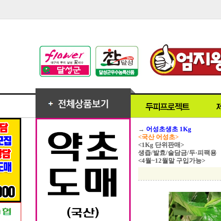
→
어성초생초 1Kg
<국산 어성초>
<1Kg 단위판매>
생즙/발효/술담금/두·피팩용
<4월~12월말 구입가능>