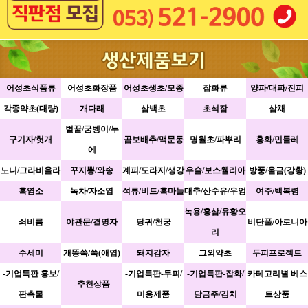
어성초식품류
어성초화장품
어성초생초/모종
잡화류
양파/대파/진피
각종약초(대량)
개다래
삼백초
초석잠
삼채
벌꿀/굼벵이/누
구기자/헛개
곰보배추/맥문동
명월초/파뿌리
홍화/민들레
에
노니/그라비올라
꾸지뽕/와송
계피/도라지/생강
우슬/보스웰리아
방풍/울금(강황)
흑염소
녹차/자소엽
석류/비트/흑마늘
대추/산수유/우엉
여주/백복령
녹용/홍삼/유황오
쇠비름
야관문/결명자
당귀/천궁
비단풀/아로니아
리
수세미
개똥쑥/쑥(애엽)
돼지감자
그외약초
두피프로젝트
-기업특판 홍보/
-기업특판-두피/
-기업특판-잡화/
카테고리별 베스
-추천상품
판촉물
미용제품
담금주/김치
트상품