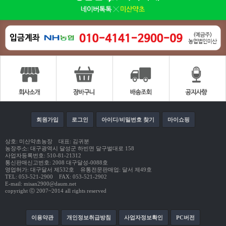
회원가입
로그인
아이디/비밀번호 찾기
마이쇼핑
상호: 미산약초농장 대표: 김귀분
농장주소: 대구광역시 달성군 하빈면 달구벌대로 158
사업자등록번호: 510-81-21312
통신판매신고번호: 2008 대구달성-0088호
영업허가: 대구달서 제532호 유통전문판매업: 달서 제49호
TEL: 053-521-2900 FAX: 053-521-2902
E-mail: misan2900@daum.net
copyright ⓒ 2007~2014 all rights reserved
이용약관
개인정보취급방침
사업자정보확인
PC버전