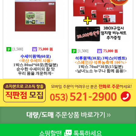
[1,500]
75,000 원
[1,500]
75,000 원
수세미원액(60포)
석류원액(30포) 3박스(이벤트)
<국산 수세미 사용>
<스페인산 석류농축액 100%>
1박스 80ml*60포(한달분)
1박스 70ml*30포(15일분)
순수한 수세미의 참 맛
<남녀노소 누구나 함께 음용!>
우리 몸을 개운하게~