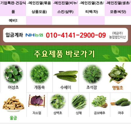
기업특판-건강식
-메인진열(묶음
-메인진열(비누/
-메인진열(건초/
-메인진열(생초/
품
상품모음)
스킨/샴푸)
티백/차)
모종/씨앗)
예비1