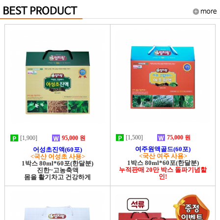
[1,500]
75,000 원
[1,900]
95,000 원
여주원액골드(60포)
어성초진액(60포)
<국산 여주 사용>
<국산 어성초 사용>
1박스 80ml*60포(한달분)
1박스 80ml*60포(한달분)
누적판매 20만 박스 돌파기념할
진한~고농축액
인!
몸을 활기차고 건강하게