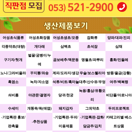
어성초식품류
어성초화장품
어성초생초/모종
잡화류
양파/대파/진피
각종약초(대량)
개다래
삼백초
초석잠
삼채
벌꿀/굼벵이/누
구기자/헛개
곰보배추/맥문동
명월초/파뿌리
홍화/민들레
에
노니/그라비올라
꾸지뽕/와송
계피/도라지/생강
우슬/보스웰리아
방풍/울금(강황)
흑염소
녹차/자소엽
석류/비트/흑마늘
대추/산수유/우엉
여주/백복령
녹용/홍삼/유황오
쇠비름
야관문/결명자
당귀/천궁
비단풀/아로니아
리
수세미
개똥쑥/쑥(애엽)
돼지감자
그외약초
두피프로젝트
-기업특판 홍보/
-기업특판-두피/
-기업특판-잡화/
카테고리별 베스
-추천상품
판촉물
미용제품
담금주/김치
트상품