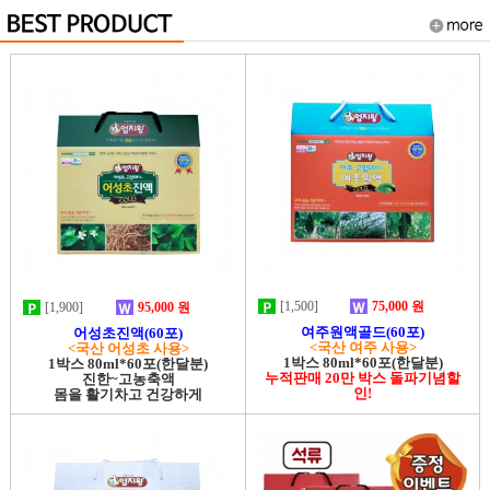
[1,500]
75,000 원
[1,900]
95,000 원
여주원액골드(60포)
어성초진액(60포)
<국산 여주 사용>
<국산 어성초 사용>
1박스 80ml*60포(한달분)
1박스 80ml*60포(한달분)
누적판매 20만 박스 돌파기념할
진한~고농축액
인!
몸을 활기차고 건강하게