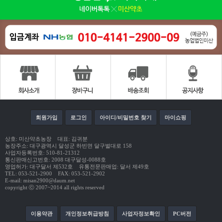
회원가입
로그인
아이디/비밀번호 찾기
마이쇼핑
상호: 미산약초농장 대표: 김귀분
농장주소: 대구광역시 달성군 하빈면 달구벌대로 158
사업자등록번호: 510-81-21312
통신판매신고번호: 2008 대구달성-0088호
영업허가: 대구달서 제532호 유통전문판매업: 달서 제49호
TEL: 053-521-2900 FAX: 053-521-2902
E-mail: misan2900@daum.net
copyright ⓒ 2007~2014 all rights reserved
이용약관
개인정보취급방침
사업자정보확인
PC버전