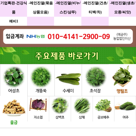
기업특판-건강식
-메인진열(묶음
-메인진열(비누/
-메인진열(건초/
-메인진열(생초/
품
상품모음)
스킨/샴푸)
티백/차)
모종/씨앗)
예비1