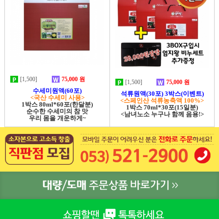
[1,500]
75,000 원
[1,500]
75,000 원
수세미원액(60포)
석류원액(30포) 3박스(이벤트)
<국산 수세미 사용>
<스페인산 석류농축액 100%>
1박스 80ml*60포(한달분)
1박스 70ml*30포(15일분)
순수한 수세미의 참 맛
<남녀노소 누구나 함께 음용!>
우리 몸을 개운하게~