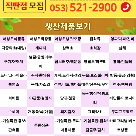
어성초식품류
어성초화장품
어성초생초/모종
잡화류
양파/대파/진피
각종약초(대량)
개다래
삼백초
초석잠
삼채
벌꿀/굼벵이/누
구기자/헛개
곰보배추/맥문동
명월초/파뿌리
홍화/민들레
에
노니/그라비올라
꾸지뽕/와송
계피/도라지/생강
우슬/보스웰리아
방풍/울금(강황)
흑염소
녹차/자소엽
석류/비트/흑마늘
대추/산수유/우엉
여주/백복령
녹용/홍삼/유황오
쇠비름
야관문/결명자
당귀/천궁
비단풀/아로니아
리
수세미
개똥쑥/쑥(애엽)
돼지감자
그외약초
두피프로젝트
-기업특판 홍보/
-기업특판-두피/
-기업특판-잡화/
카테고리별 베스
-추천상품
판촉물
미용제품
담금주/김치
트상품