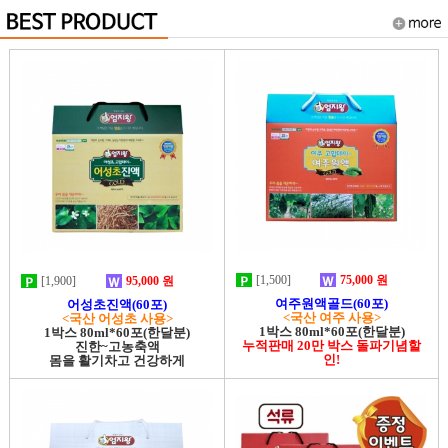
[1,500]
75,000 원
[1,900]
95,000 원
여주원액골드(60포)
어성초진액(60포)
<국산 여주 사용>
<국산 어성초 사용>
1박스 80ml*60포(한달분)
1박스 80ml*60포(한달분)
누적판매 20만 박스 돌파기념할
진한~고농축액
인!
몸을 활기차고 건강하게