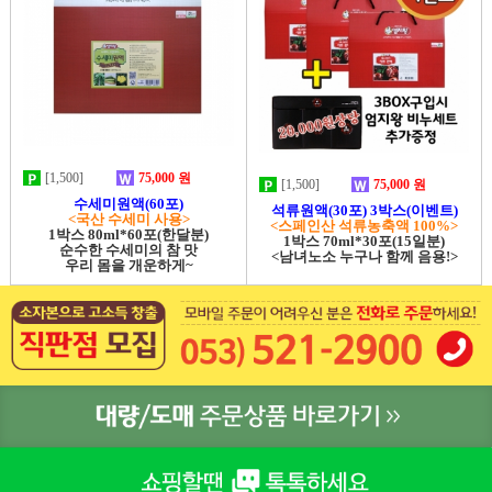
[1,500]
75,000 원
[1,500]
75,000 원
수세미원액(60포)
석류원액(30포) 3박스(이벤트)
<국산 수세미 사용>
<스페인산 석류농축액 100%>
1박스 80ml*60포(한달분)
1박스 70ml*30포(15일분)
순수한 수세미의 참 맛
<남녀노소 누구나 함께 음용!>
우리 몸을 개운하게~