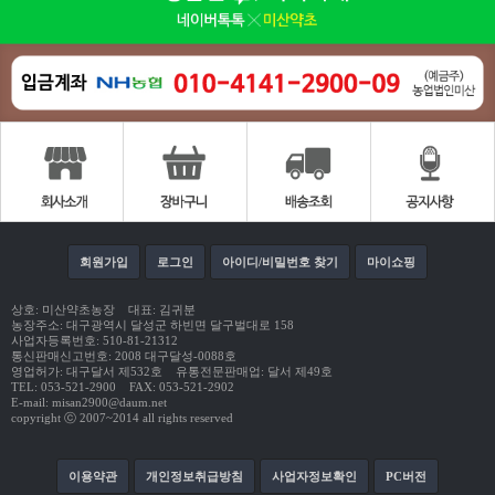
회원가입
로그인
아이디/비밀번호 찾기
마이쇼핑
상호: 미산약초농장 대표: 김귀분
농장주소: 대구광역시 달성군 하빈면 달구벌대로 158
사업자등록번호: 510-81-21312
통신판매신고번호: 2008 대구달성-0088호
영업허가: 대구달서 제532호 유통전문판매업: 달서 제49호
TEL: 053-521-2900 FAX: 053-521-2902
E-mail: misan2900@daum.net
copyright ⓒ 2007~2014 all rights reserved
이용약관
개인정보취급방침
사업자정보확인
PC버전