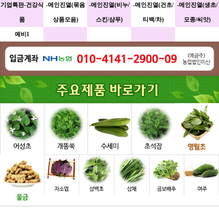
기업특판-건강식
-메인진열(묶음
-메인진열(비누/
-메인진열(건초/
-메인진열(생초/
품
상품모음)
스킨/샴푸)
티백/차)
모종/씨앗)
예비1